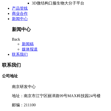
3D微结构口服生物大分子平台
产品管线
商业合作
新闻中心
新闻中心
Back
新闻稿
媒体报道
联系我们
联系我们
公司地址
南京研发中心
地址：南京市江宁区丽泽路99号MAX科技园24号楼
邮编：211100