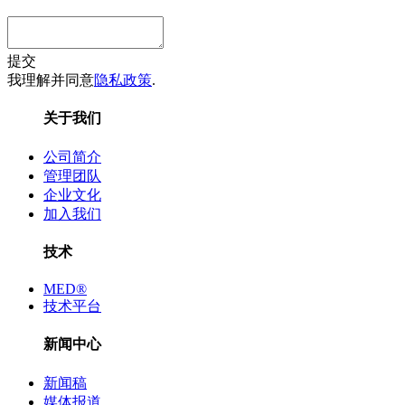
提交
我理解并同意
隐私政策
.
关于我们
公司简介
管理团队
企业文化
加入我们
技术
MED®
技术平台
新闻中心
新闻稿
媒体报道