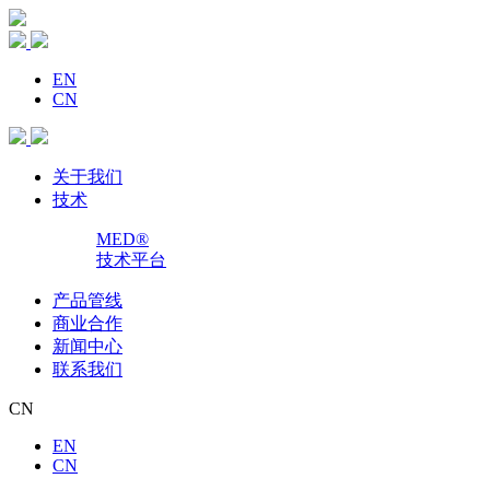
EN
CN
关于我们
技术
MED®
技术平台
产品管线
商业合作
新闻中心
联系我们
CN
EN
CN