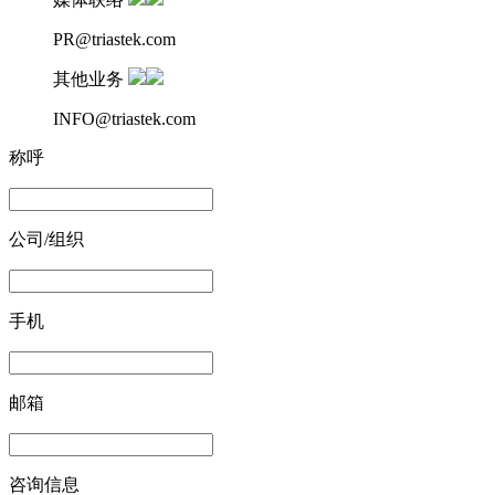
PR@triastek.com
其他业务
INFO@triastek.com
称呼
公司/组织
手机
邮箱
咨询信息