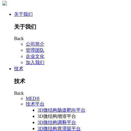
关于我们
关于我们
Back
公司简介
管理团队
企业文化
加入我们
技术
技术
Back
MED®
技术平台
3D微结构肠道靶向平台
3D微结构增溶平台
3D微结构调释平台
3D微结构胃滞留平台