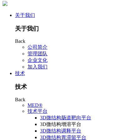
关于我们
关于我们
Back
公司简介
管理团队
企业文化
加入我们
技术
技术
Back
MED®
技术平台
3D微结构肠道靶向平台
3D微结构增溶平台
3D微结构调释平台
3D微结构胃滞留平台