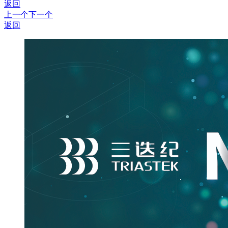
返回
上一个
下一个
返回