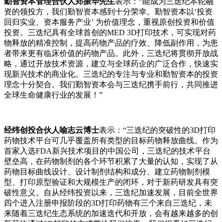
勤智资本管理合伙人郑振华先生
表示：“能成为三迭纪本轮融
资的领投方，我们勤智资本感到十分荣幸。勤智资本以‘投资
回归实业、资本服务产业’ 为价值理念，重视原创投资和价值
投资。三迭纪具有全球首创的MED 3D打印技术，可实现对药
物释放的精准控制，提高药物产品的疗效、降低副作用，为患
者带来更有临床价值的药物产品。此外，三迭纪将贯彻开放战
略，通过开放技术资源，建立与全球药企的广泛合作，快速实
现新兴技术的商业化。三迭纪的专注与专业和勤智资本的投资
理念十分契合。我们勤智资本会与三迭纪携手前行，共同推进
全球生命健康行业的发展！”
经纬创投合伙人喻志云博士
表示：“三迭纪的突破性的3D打印
药物技术平台可几乎覆盖所有类型的目标药物释放曲线。作为
首家入选FDA新兴技术项目的中国公司，三迭纪的技术平台
壁垒高，在药物制剂的各个环节积累了大量的认知，实现了从
药物目标曲线设计、设计制剂结构和成分、建立药物制剂模
型、打印原型验证和大规模生产的闭环，对于新药研发具有突
破性意义。自从经纬投资以来，三迭纪加速发展，目前全世界
四个进入注册申报阶段的3D打印药物有三个来自三迭纪，未
来随着三迭纪生态系统的加速迭代和开放，会有越来越多的创