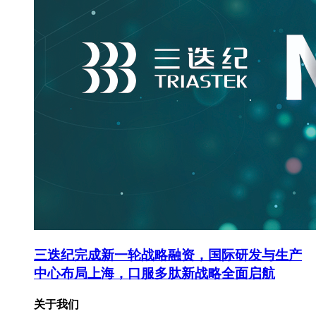
三迭纪完成新一轮战略融资，国际研发与生产
中心布局上海，口服多肽新战略全面启航
关于我们